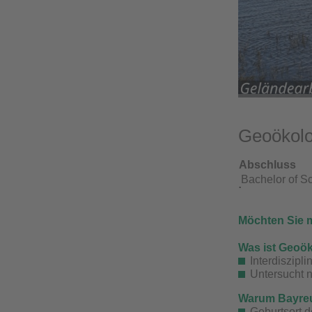
Geoökolo
Abschluss
Bachelor of Sc
Möchten Sie 
Was ist
Geoök
Interdiszipl
Untersucht 
Warum Bayre
Geburtsort d