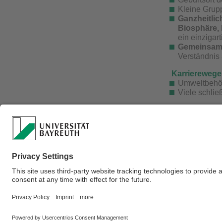
Kleine Grup
Ganzheitli
Biosphäre,
ein einzigar
Gemeinsame
Verständnis 
Karrierewege
Umweltbehör
Viele schli
Für Fragen da
Studiengan
Studienkoor
Fachschaft:
Um noch weiter
gern mal bei 
Verantwortlich für 