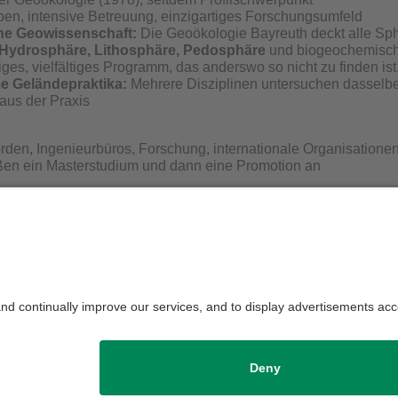
pen, intensive Betreuung, einzigartiges Forschungsumfeld
che Geowissenschaft:
Die Geoökologie Bayreuth deckt alle Sp
 Hydrosphäre, Lithosphäre, Pedosphäre
und biogeochemische
tiges, vielfältiges Programm, das anderswo so nicht zu finden ist
 Geländepraktika:
Mehrere Disziplinen untersuchen dasselbe 
aus der Praxis
den, Ingenieurbüros, Forschung, internationale Organisatione
eßen ein Masterstudium und dann eine Promotion an
rüber hinaus stehen wir Ihnen gerne zur Verfügung:
gsmoderation:
Prof. Dr. Efstathios Diamantopoulos
dination Geowissenschaften:
Jasmin Samimi
BCG
e Einblicke ins Studium, das Leben in Bayreuth oder generel
unserem
Instagram Account
vorbei.
die Redaktion:
Jasmin Samimi
Datenschutzerklärung
Impr