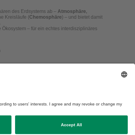
hären des Erdsystems ab –
Atmosphäre,
 Kreisläufe (
Chemosphäre
) – und bietet damit
.
Ökosystem – für ein echtes interdisziplinäres
n
l zum Studieren zu bekommen, schau doch
essum
Hausordnung
Sitemap
Barrierefreiheitserklärung