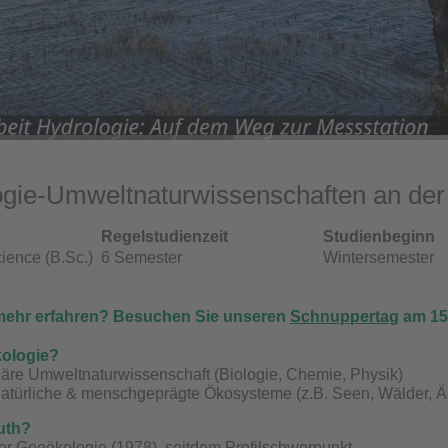
gie-Umweltnaturwissenschaften an der 
Regelstudienzeit
Studienbeginn
ience (B.Sc.)
6 Semester
Wintersemester
mehr erfahren? Besuchen Sie unseren
Schnuppertag
am 15.
ologie?
inäre Umweltnaturwissenschaft (Biologie, Chemie, Physik)
natürliche & menschgeprägte Ökosysteme (z.B. Seen, Wälder, Ä
uth?
er Geoökologie (1978), seitdem Profilschwerpunkt